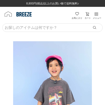
ほぼ全品半額！！8/12(水)お昼12:59まで！！
ほぼ全品半額！！8/12(水)お昼12:59まで！！
8,800円(税込)以上のお買い物で送料無料♪
8,800円(税込)以上のお買い物で送料無料♪
カート
お気に入り
メニュー