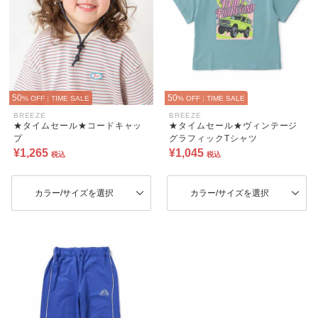
50
50
% OFF
|
TIME SALE
% OFF
|
TIME SALE
BREEZE
BREEZE
★タイムセール★コードキャッ
★タイムセール★ヴィンテージ
プ
グラフィックTシャツ
¥1,265
¥1,045
税込
税込
カラー/サイズを選択
カラー/サイズを選択