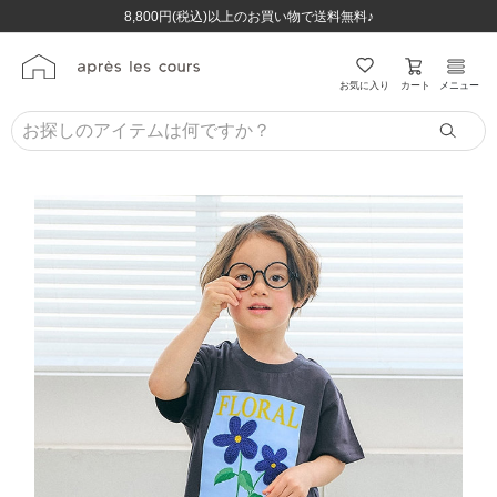
ほぼ全品半額！！8/12(水)お昼12:59まで！！
ほぼ全品半額！！8/12(水)お昼12:59まで！！
8,800円(税込)以上のお買い物で送料無料♪
8,800円(税込)以上のお買い物で送料無料♪
カート
お気に入り
メニュー