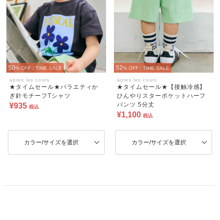
50
52
% OFF
|
TIME SALE
% OFF
|
TIME SALE
apres les cours
apres les cours
★タイムセール★バラエティか
★タイムセール★【接触冷感】
ぎ針モチーフTシャツ
ひんやりスターポケットハーフ
パンツ 5分丈
¥935
税込
¥1,100
税込
カラー/サイズを選択
カラー/サイズを選択