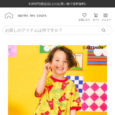
ほぼ全品半額！！8/12(水)お昼12:59まで！！
ほぼ全品半額！！8/12(水)お昼12:59まで！！
8,800円(税込)以上のお買い物で送料無料♪
8,800円(税込)以上のお買い物で送料無料♪
カート
お気に入り
メニュー