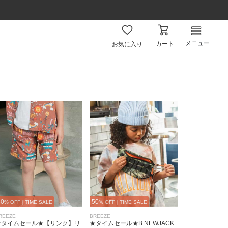
メニュー
カート
お気に入り
50
50
% OFF
|
TIME SALE
% OFF
|
TIME SALE
REEZE
BREEZE
★タイムセール★【リンク】リ
★タイムセール★B NEWJACK