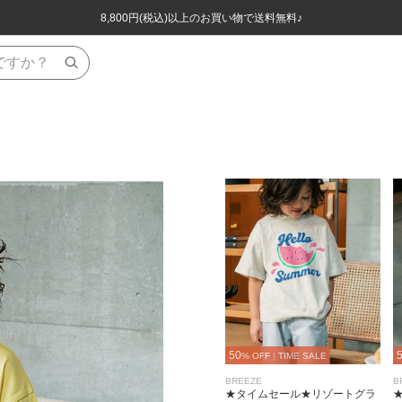
ほぼ全品半額！！8/12(水)お昼12:59まで！！
ほぼ全品半額！！8/12(水)お昼12:59まで！！
8,800円(税込)以上のお買い物で送料無料♪
8,800円(税込)以上のお買い物で送料無料♪
50
% OFF
|
TIME SALE
BREEZE
B
★タイムセール★リゾートグラ