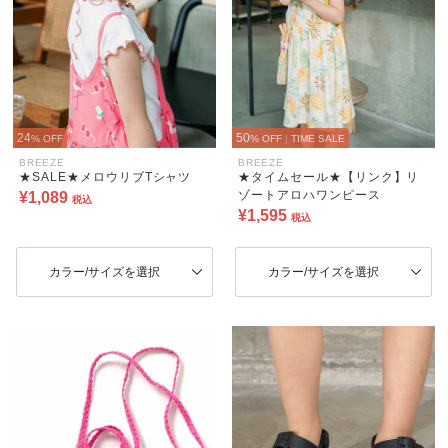
24
50
% OFF
% OFF
|
TIME SALE
BREEZE
BREEZE
★SALE★メロウリブTシャツ
★タイムセール★【リンク】リ
ゾートアロハワンピース
¥1,089
税込
¥1,595
税込
カラー/サイズを選択
カラー/サイズを選択