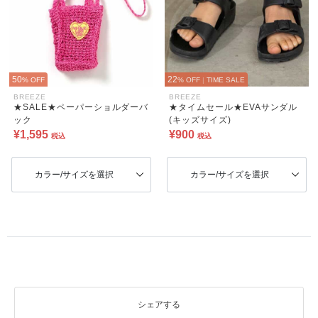
50
22
% OFF
% OFF
|
TIME SALE
BREEZE
BREEZE
★SALE★ペーパーショルダーバ
★タイムセール★EVAサンダル
ック
(キッズサイズ)
¥1,595
¥900
税込
税込
カラー/サイズを選択
カラー/サイズを選択
シェアする