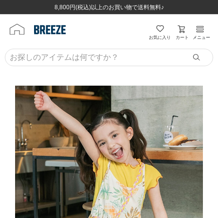
ほぼ全品半額！！8/12(水)お昼12:59まで！！
ほぼ全品半額！！8/12(水)お昼12:59まで！！
8,800円(税込)以上のお買い物で送料無料♪
8,800円(税込)以上のお買い物で送料無料♪
カート
お気に入り
メニュー