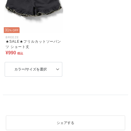
31
% OFF
BREEZE
★SALE★フリルカットソーパン
ツ ショート丈
¥990
税込
カラー/サイズを選択
シェアする