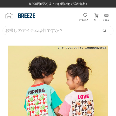
ほぼ全品半額！！8/12(水)お昼12:59まで！！
ほぼ全品半額！！8/12(水)お昼12:59まで！！
8,800円(税込)以上のお買い物で送料無料♪
8,800円(税込)以上のお買い物で送料無料♪
カート
お気に入り
メニュー