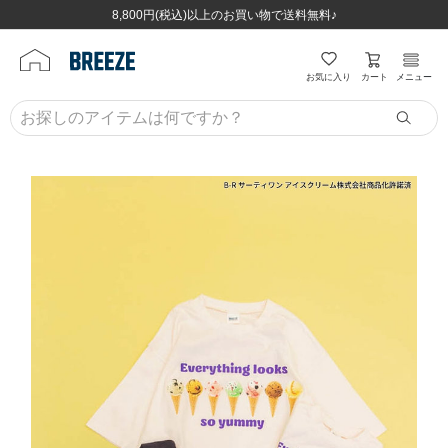
ほぼ全品半額！！8/12(水)お昼12:59まで！！
ほぼ全品半額！！8/12(水)お昼12:59まで！！
8,800円(税込)以上のお買い物で送料無料♪
8,800円(税込)以上のお買い物で送料無料♪
カート
お気に入り
メニュー