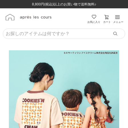
ほぼ全品半額！！8/12(水)お昼12:59まで！！
ほぼ全品半額！！8/12(水)お昼12:59まで！！
8,800円(税込)以上のお買い物で送料無料♪
8,800円(税込)以上のお買い物で送料無料♪
カート
お気に入り
メニュー