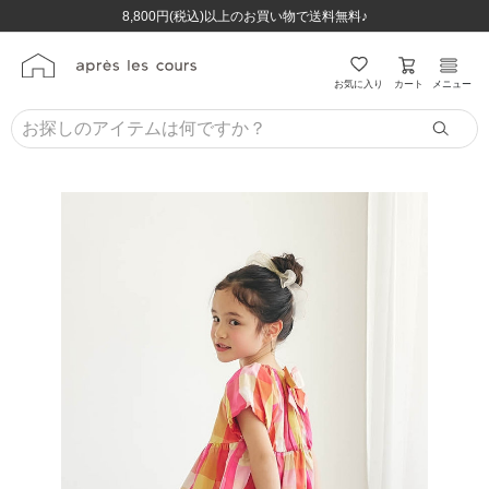
ほぼ全品半額！！8/12(水)お昼12:59まで！！
ほぼ全品半額！！8/12(水)お昼12:59まで！！
8,800円(税込)以上のお買い物で送料無料♪
8,800円(税込)以上のお買い物で送料無料♪
カート
お気に入り
メニュー