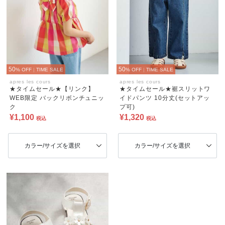
50
50
% OFF
|
TIME SALE
% OFF
|
TIME SALE
apres les cours
apres les cours
★タイムセール★【リンク】
★タイムセール★裾スリットワ
WEB限定 バックリボンチュニッ
イドパンツ 10分丈(セットアッ
ク
プ可)
¥1,100
¥1,320
税込
税込
カラー/サイズを選択
カラー/サイズを選択