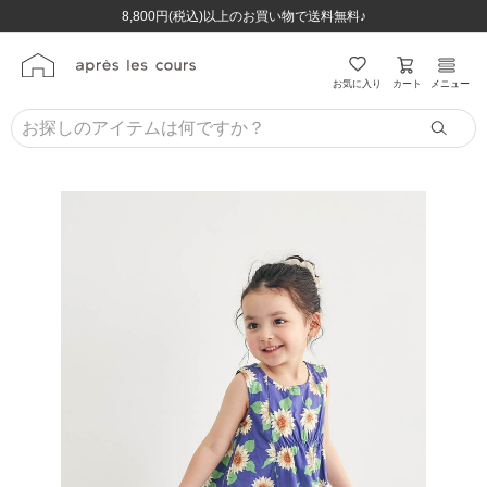
ほぼ全品半額！！8/12(水)お昼12:59まで！！
ほぼ全品半額！！8/12(水)お昼12:59まで！！
8,800円(税込)以上のお買い物で送料無料♪
8,800円(税込)以上のお買い物で送料無料♪
カート
お気に入り
メニュー