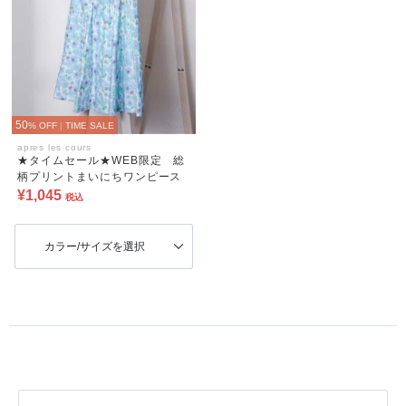
50
% OFF
|
TIME SALE
apres les cours
★タイムセール★WEB限定 総
柄プリントまいにちワンピース
¥1,045
税込
カラー/サイズを選択