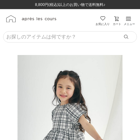
ほぼ全品半額！！8/12(水)お昼12:59まで！！
ほぼ全品半額！！8/12(水)お昼12:59まで！！
8,800円(税込)以上のお買い物で送料無料♪
8,800円(税込)以上のお買い物で送料無料♪
カート
お気に入り
メニュー