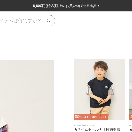
ほぼ全品半額！！8/12(水)お昼12:59まで！！
ほぼ全品半額！！8/12(水)お昼12:59まで！！
8,800円(税込)以上のお買い物で送料無料♪
8,800円(税込)以上のお買い物で送料無料♪
50
% OFF
|
TIME SALE
apres les cours
ap
★タイムセール★【接触冷感】