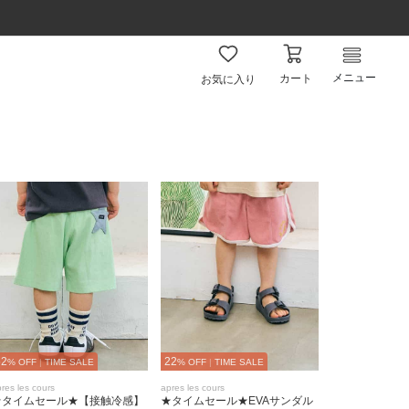
メニュー
カート
お気に入り
52
22
% OFF
|
TIME SALE
% OFF
|
TIME SALE
res les cours
apres les cours
★タイムセール★【接触冷感】
★タイムセール★EVAサンダル