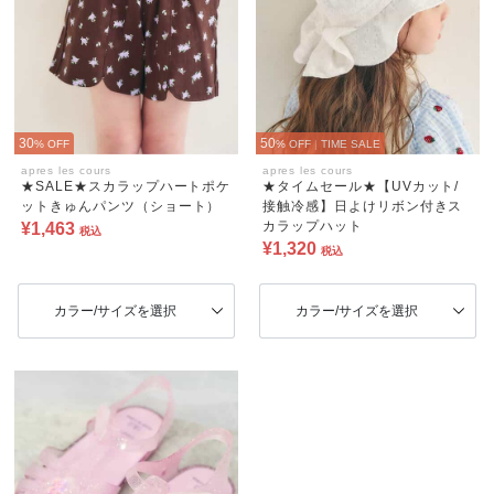
30
50
% OFF
% OFF
|
TIME SALE
apres les cours
apres les cours
★SALE★スカラップハートポケ
★タイムセール★【UVカット/
ットきゅんパンツ（ショート）
接触冷感】日よけリボン付きス
カラップハット
¥1,463
税込
¥1,320
税込
カラー/サイズを選択
カラー/サイズを選択