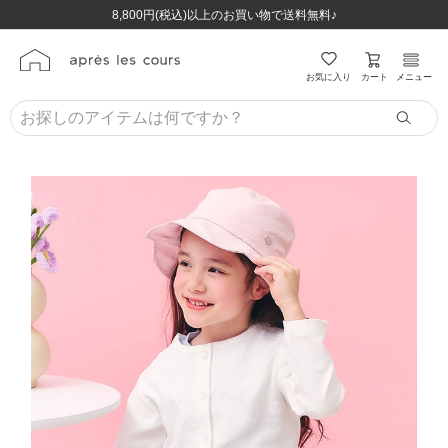
ほぼ全品半額！！8/12(水)お昼12:59まで！！
ほぼ全品半額！！8/12(水)お昼12:59まで！！
8,800円(税込)以上のお買い物で送料無料♪
8,800円(税込)以上のお買い物で送料無料♪
カート
お気に入り
メニュー