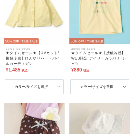
50
50
% OFF
|
TIME SALE
% OFF
|
TIME SALE
apres les cours
apres les cours
★タイムセール★【UVカット/
★タイムセール★【接触冷感】
接触冷感】ひんやりハートパイ
WEB限定 デイリーカラバリTシ
ルカーディガン
ャツ
¥1,485
¥880
税込
税込
カラー/サイズを選択
カラー/サイズを選択