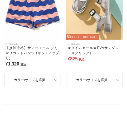
50
% OFF
|
TIME SALE
BREEZE
BREEZE
【接触冷感】サマーエール ひん
★タイムセール★EVAサンダル
やりカットパンツ (セットアップ
（メタリック）
可)
¥825
税込
¥1,320
税込
カラー/サイズを選択
カラー/サイズを選択