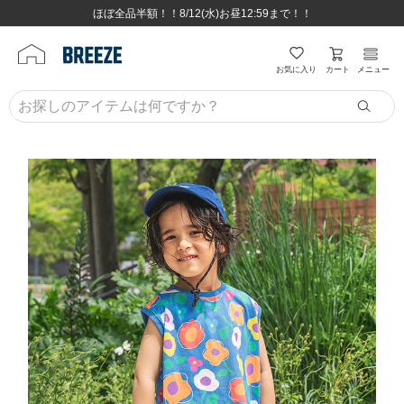
ほぼ全品半額！！8/12(水)お昼12:59まで！！
ほぼ全品半額！！8/12(水)お昼12:59まで！！
8,800円(税込)以上のお買い物で送料無料♪
8,800円(税込)以上のお買い物で送料無料♪
カート
お気に入り
メニュー