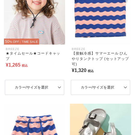
50
% OFF
|
TIME SALE
BREEZE
BREEZE
★タイムセール★コードキャッ
【接触冷感】サマーエール ひん
プ
やりタンクトップ (セットアップ
可)
¥1,265
税込
¥1,320
税込
カラー/サイズを選択
カラー/サイズを選択