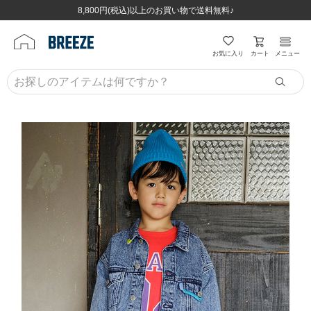
ほぼ全品半額！！8/12(水)お昼12:59まで！！
ほぼ全品半額！！8/12(水)お昼12:59まで！！
8,800円(税込)以上のお買い物で送料無料♪
8,800円(税込)以上のお買い物で送料無料♪
カート
お気に入り
メニュー