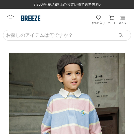
ほぼ全品半額！！8/12(水)お昼12:59まで！！
ほぼ全品半額！！8/12(水)お昼12:59まで！！
8,800円(税込)以上のお買い物で送料無料♪
8,800円(税込)以上のお買い物で送料無料♪
カート
お気に入り
メニュー