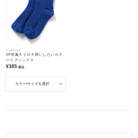
p.premier
3P対象A イロチ買いしたいカラ
ーリブソックス
¥385
税込
カラー/サイズを選択