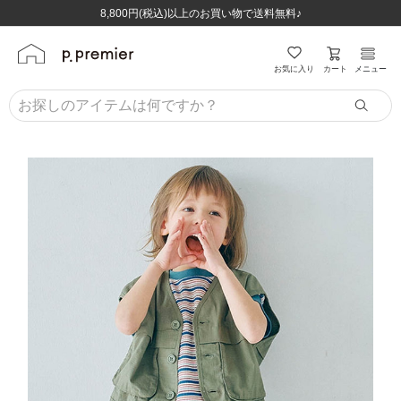
ほぼ全品半額！！8/12(水)お昼12:59まで！！
ほぼ全品半額！！8/12(水)お昼12:59まで！！
8,800円(税込)以上のお買い物で送料無料♪
8,800円(税込)以上のお買い物で送料無料♪
カート
お気に入り
メニュー