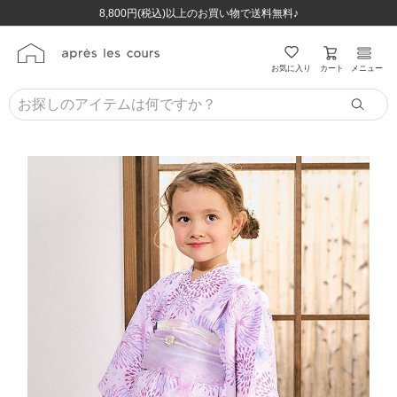
ほぼ全品半額！！8/12(水)お昼12:59まで！！
ほぼ全品半額！！8/12(水)お昼12:59まで！！
8,800円(税込)以上のお買い物で送料無料♪
8,800円(税込)以上のお買い物で送料無料♪
カート
お気に入り
メニュー