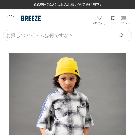
ほぼ全品半額！！8/12(水)お昼12:59まで！！
ほぼ全品半額！！8/12(水)お昼12:59まで！！
8,800円(税込)以上のお買い物で送料無料♪
8,800円(税込)以上のお買い物で送料無料♪
カート
お気に入り
メニュー