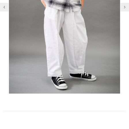
前の画像
次