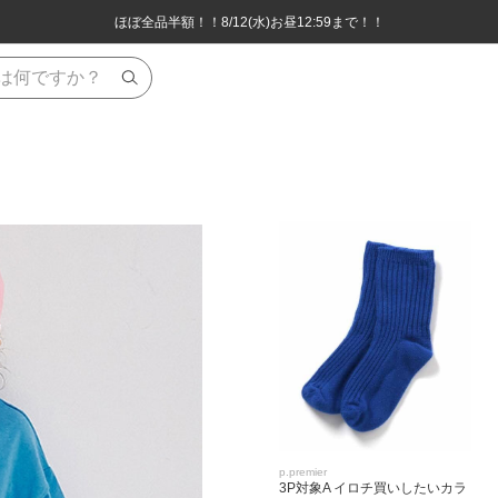
ほぼ全品半額！！8/12(水)お昼12:59まで！！
ほぼ全品半額！！8/12(水)お昼12:59まで！！
8,800円(税込)以上のお買い物で送料無料♪
8,800円(税込)以上のお買い物で送料無料♪
p.premier
3P対象A イロチ買いしたいカラ