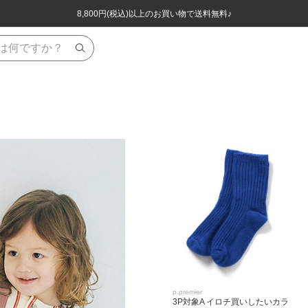
ほぼ全品半額！！8/12(水)お昼12:59まで！！
ほぼ全品半額！！8/12(水)お昼12:59まで！！
8,800円(税込)以上のお買い物で送料無料♪
8,800円(税込)以上のお買い物で送料無料♪
p.premier
3P対象A イロチ買いしたいカラ