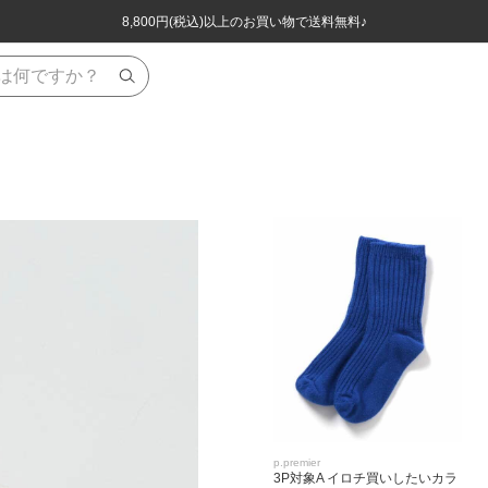
ほぼ全品半額！！8/12(水)お昼12:59まで！！
ほぼ全品半額！！8/12(水)お昼12:59まで！！
8,800円(税込)以上のお買い物で送料無料♪
8,800円(税込)以上のお買い物で送料無料♪
p.premier
3P対象A イロチ買いしたいカラ