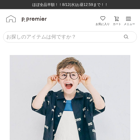
ほぼ全品半額！！8/12(水)お昼12:59まで！！
ほぼ全品半額！！8/12(水)お昼12:59まで！！
8,800円(税込)以上のお買い物で送料無料♪
8,800円(税込)以上のお買い物で送料無料♪
カート
お気に入り
メニュー