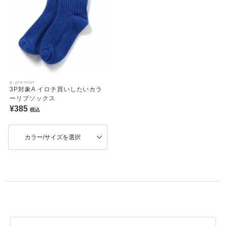
p.premier
3P対象A イロチ買いしたいカラ
ーリブソックス
¥385
税込
カラー/サイズを選択