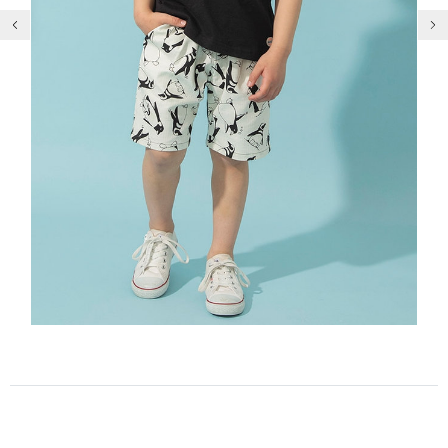
前の画像
次