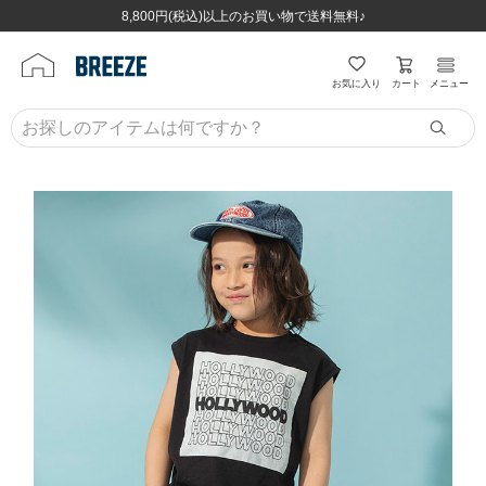
ほぼ全品半額！！8/12(水)お昼12:59まで！！
ほぼ全品半額！！8/12(水)お昼12:59まで！！
8,800円(税込)以上のお買い物で送料無料♪
8,800円(税込)以上のお買い物で送料無料♪
カート
お気に入り
メニュー