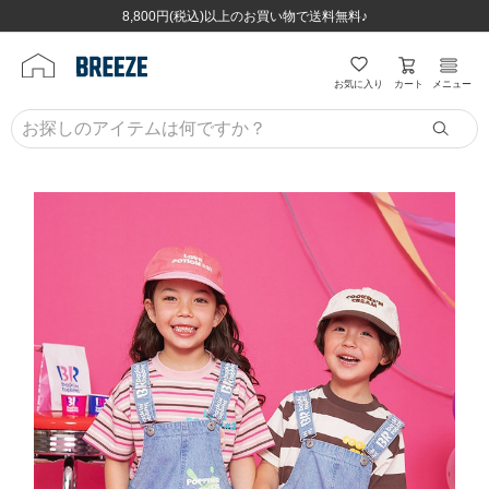
ほぼ全品半額！！8/12(水)お昼12:59まで！！
ほぼ全品半額！！8/12(水)お昼12:59まで！！
8,800円(税込)以上のお買い物で送料無料♪
8,800円(税込)以上のお買い物で送料無料♪
カート
お気に入り
メニュー