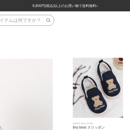
ほぼ全品半額！！8/12(水)お昼12:59まで！！
ほぼ全品半額！！8/12(水)お昼12:59まで！！
8,800円(税込)以上のお買い物で送料無料♪
8,800円(税込)以上のお買い物で送料無料♪
apres les cours
tiny bear スリッポン