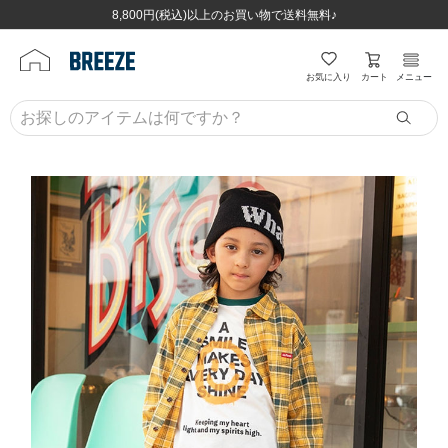
ほぼ全品半額！！8/12(水)お昼12:59まで！！
ほぼ全品半額！！8/12(水)お昼12:59まで！！
8,800円(税込)以上のお買い物で送料無料♪
8,800円(税込)以上のお買い物で送料無料♪
カート
お気に入り
メニュー