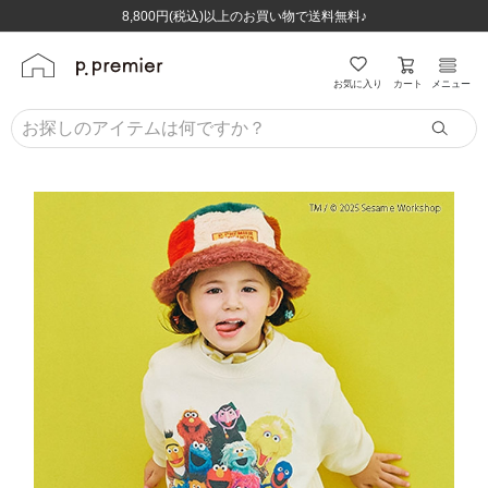
ほぼ全品半額！！8/12(水)お昼12:59まで！！
ほぼ全品半額！！8/12(水)お昼12:59まで！！
8,800円(税込)以上のお買い物で送料無料♪
8,800円(税込)以上のお買い物で送料無料♪
カート
お気に入り
メニュー