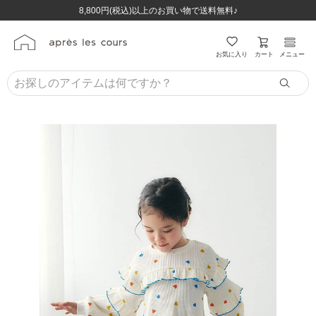
ほぼ全品半額！！8/12(水)お昼12:59まで！！
ほぼ全品半額！！8/12(水)お昼12:59まで！！
8,800円(税込)以上のお買い物で送料無料♪
8,800円(税込)以上のお買い物で送料無料♪
カート
お気に入り
メニュー