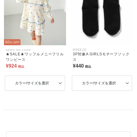
60
% OFF
apres les cours
BREEZE
★SALE★ワッフルメニーフリル
3P対象A GIRLSモチーフソック
ワンピース
ス
¥924
¥440
税込
税込
カラー/サイズを選択
カラー/サイズを選択