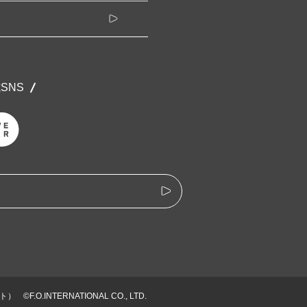
公式SNS
ト）
©F.O.INTERNATIONAL CO., LTD.