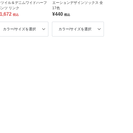
ーツイル＆デニムワイドハーフ
エーションデザインソックス 全
パンツ リンク
17色
1,672
¥440
税込
税込
カラー/サイズを選択
カラー/サイズを選択