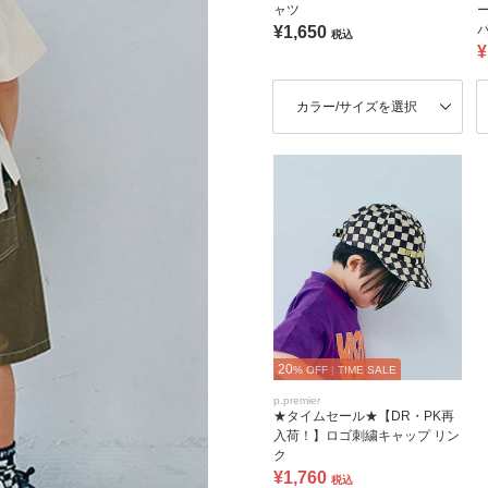
ャツ
¥1,650
税込
¥
カラー/サイズを選択
20
% OFF
|
TIME SALE
p.premier
★タイムセール★【DR・PK再
入荷！】ロゴ刺繍キャップ リン
ク
¥1,760
税込