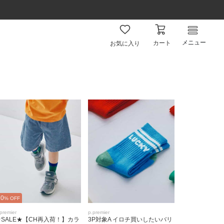
メニュー
カート
お気に入り
20
% OFF
premier
p.premier
★SALE★【CH再入荷！】カラ
3P対象A イロチ買いしたいバリ