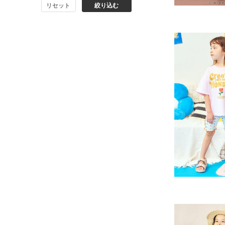
リセット
絞り込む
BIT'Z
toitoitoi
BOBOCHOSES
allolun.
ICE RING