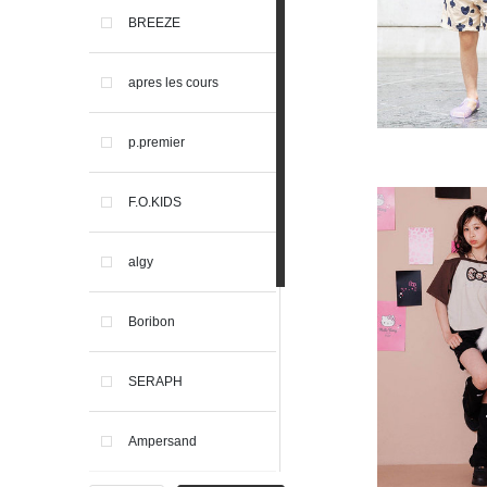
BREEZE
apres les cours
p.premier
F.O.KIDS
algy
Boribon
SERAPH
Ampersand