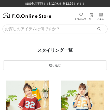
ほぼ全品半額！！8/12(水)お昼12:59まで！！
ほぼ全品半額！！8/12(水)お昼12:59まで！！
8,800円(税込)以上のお買い物で送料無料♪
8,800円(税込)以上のお買い物で送料無料♪
カート
お気に入り
メニュー
スタイリング一覧
絞り込む