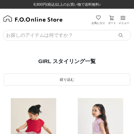
ほぼ全品半額！！8/12(水)お昼12:59まで！！
ほぼ全品半額！！8/12(水)お昼12:59まで！！
8,800円(税込)以上のお買い物で送料無料♪
8,800円(税込)以上のお買い物で送料無料♪
カート
お気に入り
メニュー
GIRL スタイリング一覧
絞り込む