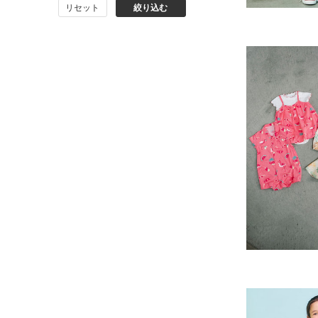
リセット
絞り込む
BIT'Z
toitoitoi
BOBOCHOSES
allolun.
ICE RING