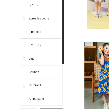
BREEZE
apres les cours
p.premier
F.O.KIDS
algy
Boribon
SERAPH
Ampersand