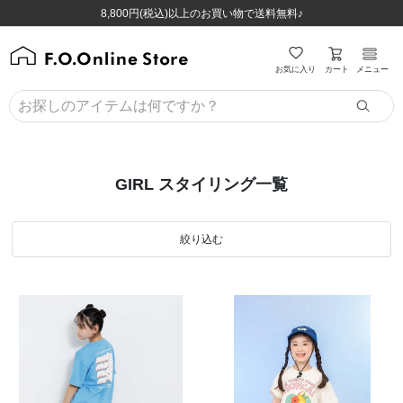
ほぼ全品半額！！8/12(水)お昼12:59まで！！
ほぼ全品半額！！8/12(水)お昼12:59まで！！
8,800円(税込)以上のお買い物で送料無料♪
8,800円(税込)以上のお買い物で送料無料♪
カート
お気に入り
メニュー
GIRL スタイリング一覧
絞り込む