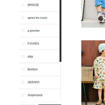
BREEZE
apres les cours
p.premier
F.O.KIDS
algy
Boribon
SERAPH
Ampersand