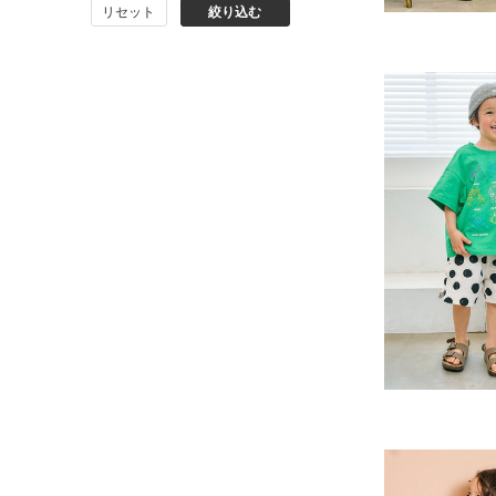
リセット
絞り込む
BIT'Z
toitoitoi
BOBOCHOSES
allolun.
ICE RING