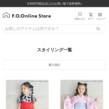
ほぼ全品半額！！8/12(水)お昼12:59まで！！
ほぼ全品半額！！8/12(水)お昼12:59まで！！
8,800円(税込)以上のお買い物で送料無料♪
8,800円(税込)以上のお買い物で送料無料♪
カート
お気に入り
メニュー
スタイリング一覧
絞り込む