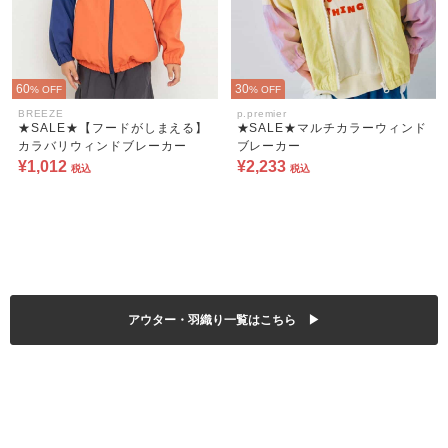
60
30
% OFF
% OFF
BREEZE
p.premier
★SALE★【フードがしまえる】
★SALE★マルチカラーウィンド
カラバリウィンドブレーカー
ブレーカー
¥1,012
¥2,233
税込
税込
アウター・羽織り一覧はこちら ▶