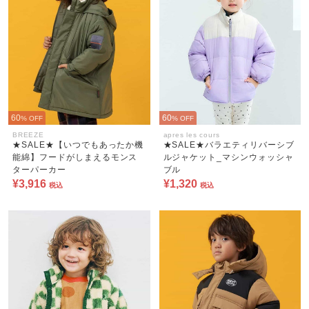
60
60
% OFF
% OFF
BREEZE
apres les cours
★SALE★【いつでもあったか機
★SALE★バラエティリバーシブ
能綿】フードがしまえるモンス
ルジャケット_マシンウォッシャ
ターパーカー
ブル
¥3,916
¥1,320
税込
税込