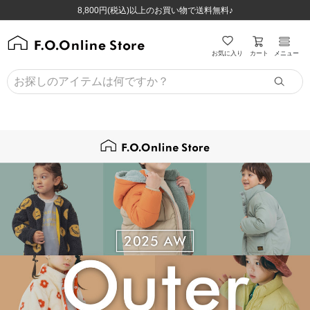
ほぼ全品半額！！8/12(水)お昼12:59まで！！
ほぼ全品半額！！8/12(水)お昼12:59まで！！
8,800円(税込)以上のお買い物で送料無料♪
8,800円(税込)以上のお買い物で送料無料♪
カート
お気に入り
メニュー