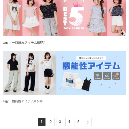
algy：一目ぼれアイテム5選💘
algy：機能性アイテム❄️💧🌞
Next
1
2
3
4
5