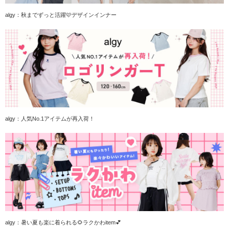
algy：秋までずっと活躍🩷デザインインナー
algy：人気No.1アイテムが再入荷！
algy：暑い夏も楽に着られる🌻ラクかわitem💕