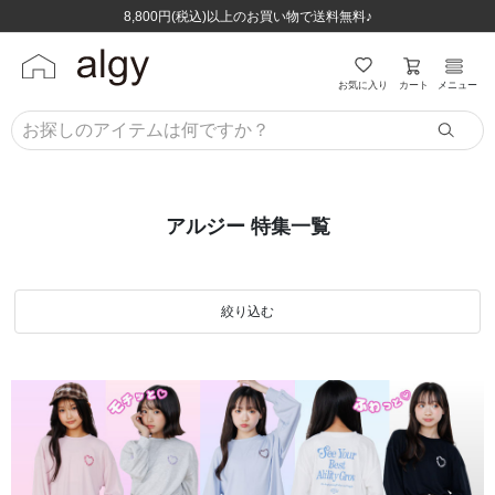
ほぼ全品半額！！8/12(水)お昼12:59まで！！
ほぼ全品半額！！8/12(水)お昼12:59まで！！
8,800円(税込)以上のお買い物で送料無料♪
8,800円(税込)以上のお買い物で送料無料♪
カート
お気に入り
メニュー
アルジー 特集一覧
絞り込む