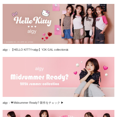
algy：【HELLO KITTY×algy】Y2K GAL collection🎀
algy：💗Midsummer Ready? 新作をチェック ▶