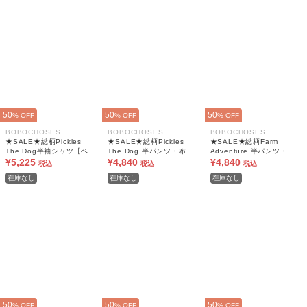
50
50
50
% OFF
% OFF
% OFF
BOBOCHOSES
BOBOCHOSES
BOBOCHOSES
★SALE★総柄Pickles
★SALE★総柄Pickles
★SALE★総柄Farm
The Dog半袖シャツ【ベビ
The Dog 半パンツ・布帛
Adventure 半パンツ・布
ー】
¥5,225
【ベビー】
¥4,840
帛【キッズ】
¥4,840
税込
税込
税込
在庫なし
在庫なし
在庫なし
50
50
50
% OFF
% OFF
% OFF