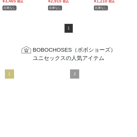
ー】
¥3,465
ー】
¥2,915
ビー】
¥1,210
税込
税込
税込
在庫なし
在庫なし
在庫なし
1
BOBOCHOSES（ボボショーズ）
ユニセックスの人気アイテム
1
2