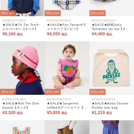
60
50
50
% OFF
% OFF
% OFF
BOBOCHOSES
BOBOCHOSES
BOBOCHOSES
★SALE★Tic Tac Toeか
★SALE★Fun Tartanボデ
★SALE★総柄Juicy
ぶりパーカー【キッズ】
ィースーツ【ベビー】
Tomatoes rev hat【キッ
¥6,160
¥6,050
ズ】
¥4,400
税込
税込
税込
60
50
50
% OFF
% OFF
% OFF
BOBOCHOSES
BOBOCHOSES
BOBOCHOSES
★SALE★Roll The Dice
★SALE★Tangerine
★SALE★Bobo Choses
beanie【キッズ】
ruffledボディースーツ【ベ
Pickles tote bag
¥3,520
ビー】
¥3,850
¥1,210
税込
税込
税込