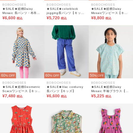
BOBOCHOSES
BOBOCHOSES
BOBOCHOSES
★SALE★総柄Daisy
★SALE★colorblock
★SALE★総柄Daisy
Mosaic 長パンツ・布帛
jogging長パンツ【キッ
Mosaicワンピース【キッ
【キッズ】
¥6,600
ズ】
¥5,720
ズ】
¥8,800
税込
税込
税込
60
60
50
% OFF
% OFF
% OFF
BOBOCHOSES
BOBOCHOSES
BOBOCHOSES
★SALE★総柄Geometric
★SALE★lilac corduroy
★SALE★総柄Daisy
Scacsワンピース【キッ
長パンツ【キッズ】
Mosaic 半袖ブラウス【キ
ズ】
¥7,480
¥6,600
ッズ】
¥5,225
税込
税込
税込