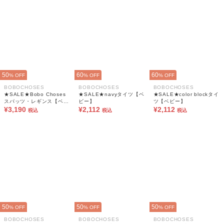
50
60
60
% OFF
% OFF
% OFF
BOBOCHOSES
BOBOCHOSES
BOBOCHOSES
★SALE★Bobo Choses
★SALE★navyタイツ【ベ
★SALE★color blockタイ
スパッツ・レギンス【ベビ
ビー】
ツ【ベビー】
ー】
¥3,190
¥2,112
¥2,112
税込
税込
税込
50
50
50
% OFF
% OFF
% OFF
BOBOCHOSES
BOBOCHOSES
BOBOCHOSES