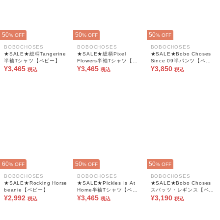
50
50
50
% OFF
% OFF
% OFF
BOBOCHOSES
BOBOCHOSES
BOBOCHOSES
★SALE★総柄Tangerine
★SALE★総柄Pixel
★SALE★Bobo Choses
半袖Tシャツ【ベビー】
Flowers半袖Tシャツ【ベ
Since 09半パンツ【ベビ
¥3,465
ビー】
¥3,465
ー】
¥3,850
税込
税込
税込
60
50
50
% OFF
% OFF
% OFF
BOBOCHOSES
BOBOCHOSES
BOBOCHOSES
★SALE★Rocking Horse
★SALE★Pickles Is At
★SALE★Bobo Choses
beanie【ベビー】
Home半袖Tシャツ【ベビ
スパッツ・レギンス【ベビ
¥2,992
ー】
¥3,465
ー】
¥3,190
税込
税込
税込