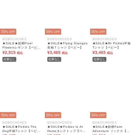
50
50
50
% OFF
% OFF
% OFF
BOBOCHOSES
BOBOCHOSES
BOBOCHOSES
★SALE★総柄Pixel
★SALE★Flying Oranges
★SALE★Mr Pickles半袖
Flowersレギンス【ベビ
長袖Ｔシャツ【ベビー】
Tシャツ【ベビー】
ー】
¥2,915
¥3,465
¥3,465
税込
税込
税込
在庫なし
在庫なし
在庫なし
50
50
50
% OFF
% OFF
% OFF
BOBOCHOSES
BOBOCHOSES
BOBOCHOSES
★SALE★Pickles The
★SALE★Pickles Is At
★SALE★総柄Farm
Dog半袖Tシャツ【ベビ
Homeタンクトップ【ベビ
Adventure ソックス【ベ