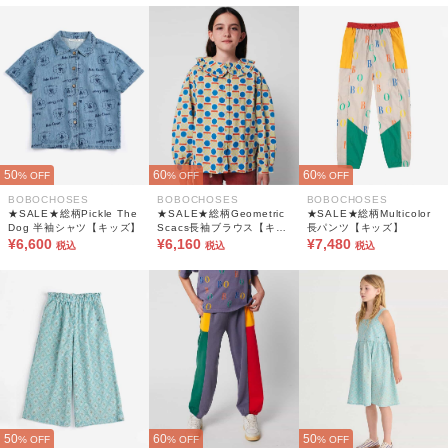
50
60
60
% OFF
% OFF
% OFF
BOBOCHOSES
BOBOCHOSES
BOBOCHOSES
★SALE★総柄Pickle The
★SALE★総柄Geometric
★SALE★総柄Multicolor
Dog 半袖シャツ【キッズ】
Scacs長袖ブラウス【キッ
長パンツ【キッズ】
¥6,600
ズ】
¥6,160
¥7,480
税込
税込
税込
50
60
50
% OFF
% OFF
% OFF