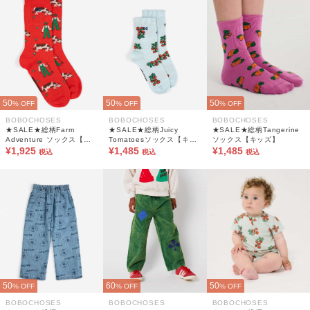
50
50
50
% OFF
% OFF
% OFF
BOBOCHOSES
BOBOCHOSES
BOBOCHOSES
★SALE★総柄Farm
★SALE★総柄Juicy
★SALE★総柄Tangerine
Adventure ソックス【キ
Tomatoesソックス【キッ
ソックス【キッズ】
ッズ】
¥1,925
ズ】
¥1,485
¥1,485
税込
税込
税込
50
60
50
% OFF
% OFF
% OFF
BOBOCHOSES
BOBOCHOSES
BOBOCHOSES