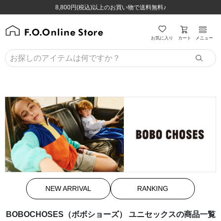
ほぼ全品半額！！8/12(水)お昼12:59まで！！
ほぼ全品半額！！8/12(水)お昼12:59まで！！
8,800円(税込)以上のお買い物で送料無料♪
8,800円(税込)以上のお買い物で送料無料♪
カート
お気に入り
メニュー
NEW ARRIVAL
RANKING
BOBOCHOSES（ボボショーズ） ユニセックスの商品一覧