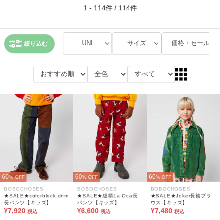
1 - 114件 / 114件
UNI
サイズ
価格・セール
絞り込む
60
60
60
% OFF
% OFF
% OFF
BOBOCHOSES
BOBOCHOSES
BOBOCHOSES
★SALE★colorblock dnm
★SALE★総柄La Oca長
★SALE★Joker長袖ブラ
長パンツ【キッズ】
パンツ【キッズ】
ウス【キッズ】
¥7,920
¥6,600
¥7,480
税込
税込
税込