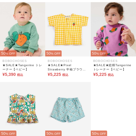
50
50
50
% OFF
% OFF
% OFF
BOBOCHOSES
BOBOCHOSES
BOBOCHOSES
★SALE★Tangerine トレ
★SALE★Pixel
★SALE★総柄Tangerine
ーナー【ベビー】
Strawberry 半袖ブラウス
トレーナー【ベビー】
¥5,390
【ベビー】
¥5,225
¥5,225
税込
税込
税込
50
50
50
% OFF
% OFF
% OFF