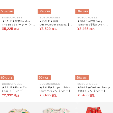
50
60
50
% OFF
% OFF
% OFF
BOBOCHOSES
BOBOCHOSES
BOBOCHOSES
★SALE★総柄Pickles
★SALE★総柄
★SALE★総柄Juicy
The Dogトレーナー【ベビ
LuckyClover chapka【ベ
Tomatoes半袖Tシャツ
ー】
¥5,225
ビー】
¥3,520
【ベビー】
¥3,465
税込
税込
税込
60
50
50
% OFF
% OFF
% OFF
BOBOCHOSES
BOBOCHOSES
BOBOCHOSES
★SALE★Race Car
★SALE★Striped Brick
★SALE★Curious Turnip
beanie【ベビー】
terry 半パンツ【ベビー】
半袖Tシャツ【ベビー】
¥2,992
¥3,465
¥3,465
税込
税込
税込