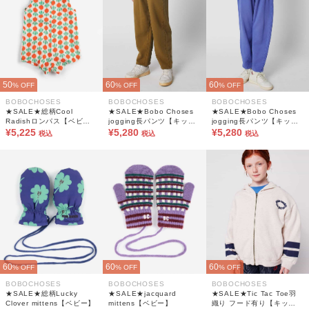
50
60
60
% OFF
% OFF
% OFF
BOBOCHOSES
BOBOCHOSES
BOBOCHOSES
★SALE★総柄Cool
★SALE★Bobo Choses
★SALE★Bobo Choses
Radishロンパス【ベビ
jogging長パンツ【キッ
jogging長パンツ【キッ
ー】
¥5,225
ズ】
¥5,280
ズ】
¥5,280
税込
税込
税込
60
60
60
% OFF
% OFF
% OFF
BOBOCHOSES
BOBOCHOSES
BOBOCHOSES
★SALE★総柄Lucky
★SALE★jacquard
★SALE★Tic Tac Toe羽
Clover mittens【ベビー】
mittens【ベビー】
織り フード有り【キッ