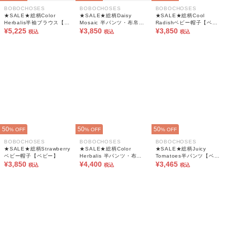
BOBOCHOSES
BOBOCHOSES
BOBOCHOSES
★SALE★総柄Color
★SALE★総柄Daisy
★SALE★総柄Cool
Herbalis半袖ブラウス【ベ
Mosaic 半パンツ・布帛
Radishベビー帽子【ベビ
ビー】
¥5,225
【ベビー】
¥3,850
ー】
¥3,850
税込
税込
税込
50
50
50
% OFF
% OFF
% OFF
BOBOCHOSES
BOBOCHOSES
BOBOCHOSES
★SALE★総柄Strawberry
★SALE★総柄Color
★SALE★総柄Juicy
ベビー帽子【ベビー】
Herbalis 半パンツ・布帛
Tomatoes半パンツ【ベビ
¥3,850
【ベビー】
¥4,400
ー】
¥3,465
税込
税込
税込