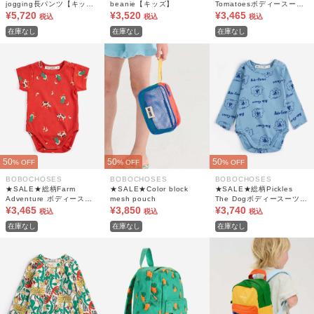
jogging長パンツ【キッ
beanie【キッズ】
Tomatoesボディースーツ
ズ】
¥5,720
¥3,520
【ベビー】
¥3,465
税込
税込
税込
在庫なし
在庫なし
在庫なし
50
50
50
% OFF
% OFF
% OFF
BOBOCHOSES
BOBOCHOSES
BOBOCHOSES
★SALE★総柄Farm
★SALE★Color block
★SALE★総柄Pickles
Adventure ボディースー
mesh pouch
The Dogボディースーツ
ツ【ベビー】
¥3,465
¥3,850
【ベビー】
¥3,740
税込
税込
税込
在庫なし
在庫なし
在庫なし