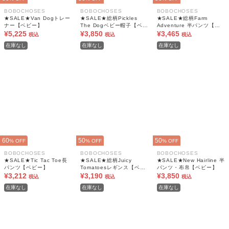
BOBOCHOSES
BOBOCHOSES
BOBOCHOSES
★SALE★Van Dogトレー
★SALE★総柄Pickles
★SALE★総柄Farm
ナー【ベビー】
The Dogベビー帽子【ベビ
Adventure 半パンツ【ベ
¥5,225
ー】
¥3,850
ビー】
¥3,465
税込
税込
税込
在庫なし
在庫なし
在庫なし
60
50
50
% OFF
% OFF
% OFF
BOBOCHOSES
BOBOCHOSES
BOBOCHOSES
★SALE★Tic Tac Toe長
★SALE★総柄Juicy
★SALE★New Hairline 半
パンツ【ベビー】
Tomatoesレギンス【ベビ
パンツ・布帛【ベビー】
¥3,212
ー】
¥3,190
¥3,850
税込
税込
税込
在庫なし
在庫なし
在庫なし