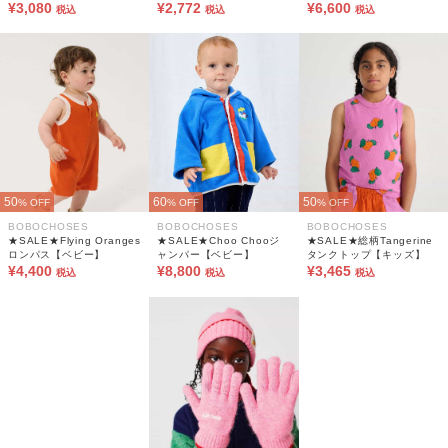
¥3,080
¥2,772
ズ】
¥6,600
税込
税込
税込
50
60
50
% OFF
% OFF
% OFF
BOBOCHOSES
BOBOCHOSES
BOBOCHOSES
★SALE★Flying Oranges
★SALE★Choo Chooジ
★SALE★総柄Tangerine
ロンパス【ベビー】
ャンパー【ベビー】
タンクトップ【キッズ】
¥4,400
¥8,800
¥3,465
税込
税込
税込