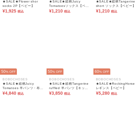
★SALE★Flower shor
★SALE★総柄Juicy
★SALE★総柄Tangerine
socks 2P【ベビー】
Tomatoesソックス【ベビ
short ソックス【ベビー】
¥1,925
ー】
¥1,210
¥1,210
税込
税込
税込
50
50
60
% OFF
% OFF
% OFF
BOBOCHOSES
BOBOCHOSES
BOBOCHOSES
★SALE★総柄Juicy
★SALE★総柄Tangerine
★SALE★RockingHorse
Tomatoes 半パンツ・布帛
ruffled 半パンツ【キッ
レギンス【ベビー】
【キッズ】
¥4,840
ズ】
¥3,850
¥5,280
税込
税込
税込