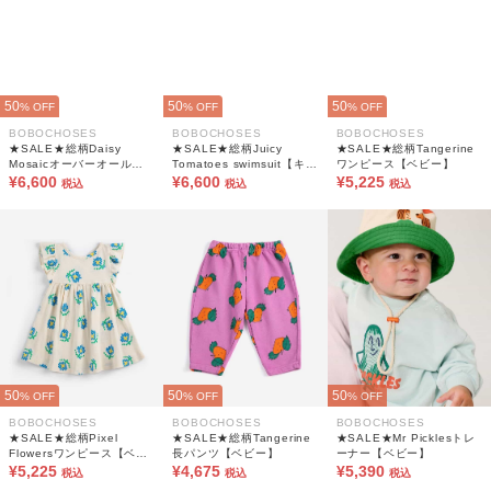
50
50
50
% OFF
% OFF
% OFF
BOBOCHOSES
BOBOCHOSES
BOBOCHOSES
★SALE★総柄Daisy
★SALE★総柄Juicy
★SALE★総柄Tangerine
Mosaicオーバーオール
Tomatoes swimsuit【キッ
ワンピース【ベビー】
【ベビー】
¥6,600
ズ】
¥6,600
¥5,225
税込
税込
税込
50
50
50
% OFF
% OFF
% OFF
BOBOCHOSES
BOBOCHOSES
BOBOCHOSES
★SALE★総柄Pixel
★SALE★総柄Tangerine
★SALE★Mr Picklesトレ
Flowersワンピース【ベビ
長パンツ【ベビー】
ーナー【ベビー】
ー】
¥5,225
¥4,675
¥5,390
税込
税込
税込