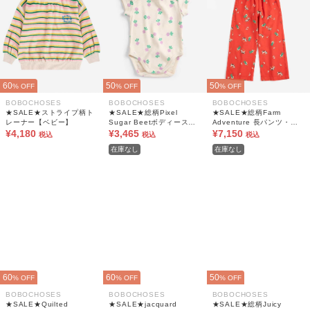
60
50
50
% OFF
% OFF
% OFF
BOBOCHOSES
BOBOCHOSES
BOBOCHOSES
★SALE★ストライプ柄ト
★SALE★総柄Pixel
★SALE★総柄Farm
レーナー【ベビー】
Sugar Beetボディースー
Adventure 長パンツ・布
¥4,180
ツ【ベビー】
¥3,465
帛【キッズ】
¥7,150
税込
税込
税込
在庫なし
在庫なし
60
60
50
% OFF
% OFF
% OFF
BOBOCHOSES
BOBOCHOSES
BOBOCHOSES
★SALE★Quilted
★SALE★jacquard
★SALE★総柄Juicy