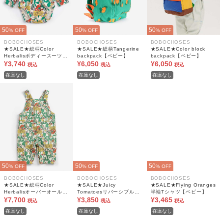
50
50
50
% OFF
% OFF
% OFF
BOBOCHOSES
BOBOCHOSES
BOBOCHOSES
★SALE★総柄Color
★SALE★総柄Tangerine
★SALE★Color block
Herbalisボディースーツ
backpack【ベビー】
backpack【ベビー】
【ベビー】
¥3,740
¥6,050
¥6,050
税込
税込
税込
在庫なし
在庫なし
在庫なし
50
50
50
% OFF
% OFF
% OFF
BOBOCHOSES
BOBOCHOSES
BOBOCHOSES
★SALE★総柄Color
★SALE★Juicy
★SALE★Flying Oranges
Herbalisオーバーオール
Tomatoesリバーシブルベ
半袖Tシャツ【ベビー】
【ベビー】
¥7,700
ビー帽子【ベビー】
¥3,850
¥3,465
税込
税込
税込
在庫なし
在庫なし
在庫なし