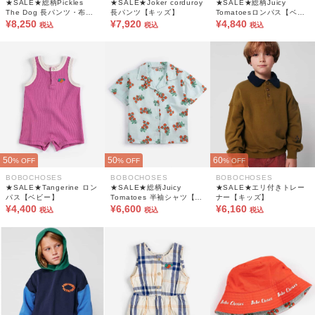
★SALE★総柄Pickles
★SALE★Joker corduroy
★SALE★総柄Juicy
The Dog 長パンツ・布帛
長パンツ【キッズ】
Tomatoesロンパス【ベビ
【キッズ】
¥8,250
¥7,920
ー】
¥4,840
税込
税込
税込
50
50
60
% OFF
% OFF
% OFF
BOBOCHOSES
BOBOCHOSES
BOBOCHOSES
★SALE★Tangerine ロン
★SALE★総柄Juicy
★SALE★エリ付きトレー
パス【ベビー】
Tomatoes 半袖シャツ【キ
ナー【キッズ】
¥4,400
ッズ】
¥6,600
¥6,160
税込
税込
税込