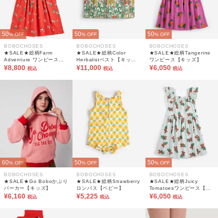
50
50
50
% OFF
% OFF
% OFF
BOBOCHOSES
BOBOCHOSES
BOBOCHOSES
★SALE★総柄Farm
★SALE★総柄Color
★SALE★総柄Tangerine
Adventure ワンピース
Herbalistベスト【キッ
ワンピース【キッズ】
【キッズ】
¥8,800
ズ】
¥11,000
¥6,050
税込
税込
税込
60
50
50
% OFF
% OFF
% OFF
BOBOCHOSES
BOBOCHOSES
BOBOCHOSES
★SALE★Go Boboかぶり
★SALE★総柄Strawberry
★SALE★総柄Juicy
パーカー【キッズ】
ロンパス【ベビー】
Tomatoesワンピース【キ
¥6,160
¥5,225
ッズ】
¥6,050
税込
税込
税込