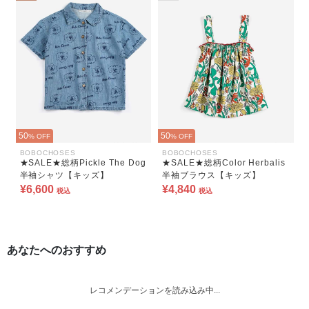
50
50
% OFF
% OFF
BOBOCHOSES
BOBOCHOSES
★SALE★総柄Pickle The Dog
★SALE★総柄Color Herbalis
半袖シャツ【キッズ】
半袖ブラウス【キッズ】
¥6,600
¥4,840
税込
税込
あなたへのおすすめ
レコメンデーションを読み込み中...