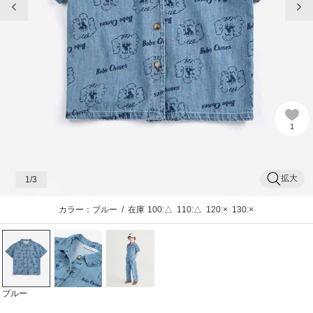
1
拡大
1
/3
カラー：ブルー
/
在庫
100:△
110:△
120:×
130:×
ブルー