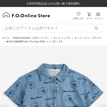
ほぼ全品半額！！8/12(水)お昼12:59まで！！
ほぼ全品半額！！8/12(水)お昼12:59まで！！
8,800円(税込)以上のお買い物で送料無料♪
8,800円(税込)以上のお買い物で送料無料♪
カート
お気に入り
メニュー
ホーム
BOBOCHOSES（ボボショーズ）
キッズ トップス
キッズ シャツ・ブラウス
★SALE★総柄Pickle The Dog 半袖シャツ【キッズ】
前の画像
次