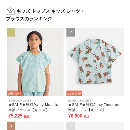
キッズ トップス キッズ シャツ・
ブラウスのランキング
1
2
50
50
% OFF
% OFF
BOBOCHOSES
BOBOCHOSES
★SALE★総柄Daisy Mosaic
★SALE★総柄Juicy Tomatoes
半袖ブラウス【キッズ】
半袖シャツ【キッズ】
¥5,225
¥6,600
税込
税込
3
4