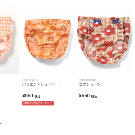
Ampersand
Ampersand
バラエティショーツ F
女児ショーツ
¥550
¥550
税込
税込
対象商品5点で1650円
示