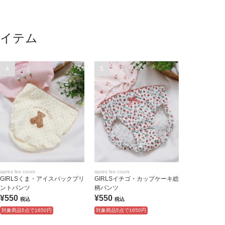
アイテム
4
5
apres les cours
apres les cours
GIRLSくま・アイスバックプリ
GIRLSイチゴ・カップケーキ総
ントパンツ
柄パンツ
¥550
¥550
税込
税込
対象商品5点で1650円
対象商品5点で1650円