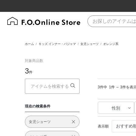
ホーム
キッズ インナー・パジャマ
女児ショーツ
オレンジ系
対象商品数
3
件
3件中
1件 ～ 3件を表
現在の検索条件
性別
女児ショーツ
表示順