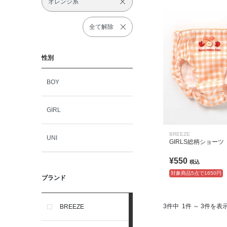
オレンジ系
全て解除
性別
BOY
GIRL
BREEZE
UNI
GIRLS総柄ショーツ
¥550
税込
対象商品5点で1650円
ブランド
3件中
1件 ～ 3件を表
BREEZE