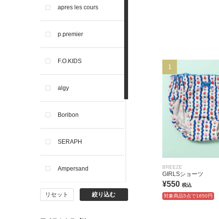
apres les cours
p.premier
F.O.KIDS
1
algy
Boribon
SERAPH
BREEZE
Ampersand
GIRLSショーツ
¥550
税込
リセット
絞り込む
BIT'Z
対象商品5点で1650円