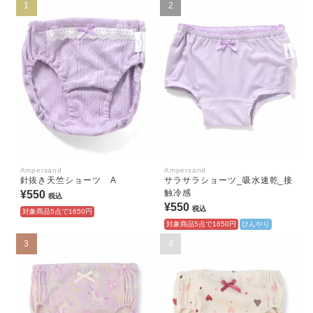
1
2
Ampersand
Ampersand
針抜き天竺ショーツ A
サラサラショーツ_吸水速乾_接
触冷感
¥550
税込
¥550
税込
対象商品5点で1650円
対象商品5点で1650円
ひんやり
3
4