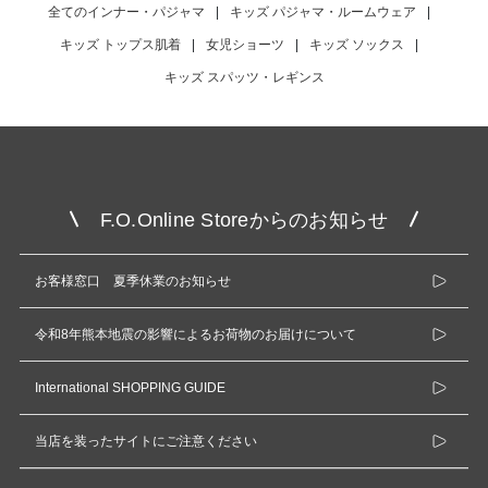
全てのインナー・パジャマ
|
キッズ パジャマ・ルームウェア
|
キッズ トップス肌着
|
女児ショーツ
|
キッズ ソックス
|
キッズ スパッツ・レギンス
F.O.Online Storeからのお知らせ
お客様窓口 夏季休業のお知らせ
令和8年熊本地震の影響によるお荷物のお届けについて
International SHOPPING GUIDE
当店を装ったサイトにご注意ください