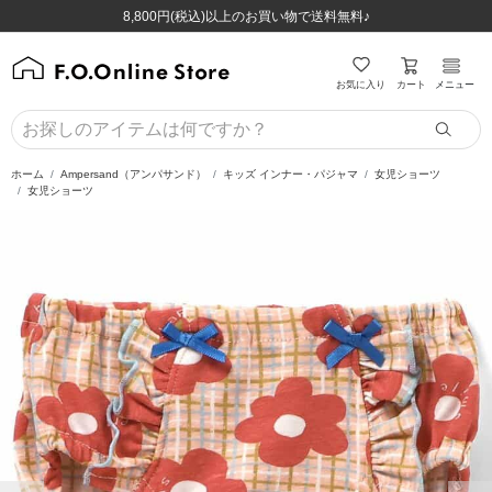
ほぼ全品半額！！8/12(水)お昼12:59まで！！
ほぼ全品半額！！8/12(水)お昼12:59まで！！
8,800円(税込)以上のお買い物で送料無料♪
8,800円(税込)以上のお買い物で送料無料♪
カート
お気に入り
メニュー
ホーム
Ampersand（アンパサンド）
キッズ インナー・パジャマ
女児ショーツ
女児ショーツ
前の画像
次