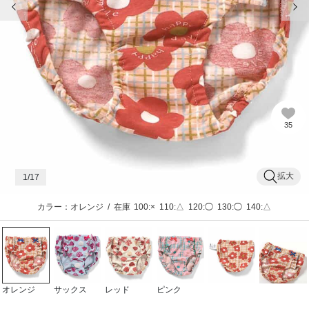
35
拡大
1
/17
カラー：オレンジ
/
在庫
100:×
110:△
120:◯
130:◯
140:△
オレンジ
サックス
レッド
ピンク