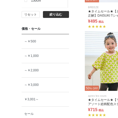
130cm
BREEZE
★タイムセール★【
リセット
絞り込む
140cm
正解】DAISUKI Tシ
¥495
税込
価格・セール
150cm
～￥500
160cm
～￥1,000
～￥2,000
～￥3,000
50
% OFF
apres les cours
￥3,001～
★タイムセール★【
アソート総柄配色ス
ャツ(セットアップ可
¥715
税込
セール