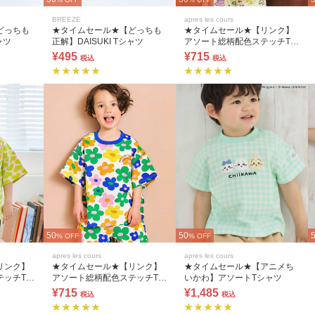
BREEZE
apres les cours
どっちも
★タイムセール★【どっちも
★タイムセール★【リンク】
ャツ
正解】DAISUKI Tシャツ
アソート総柄配色ステッチTシ
ャツ(セットアップ可)
¥495
¥715
税込
税込
50
50
% OFF
% OFF
apres les cours
apres les cours
リンク】
★タイムセール★【リンク】
★タイムセール★【アニメち
テッチTシ
アソート総柄配色ステッチTシ
いかわ】アソートTシャツ
)
ャツ(セットアップ可)
¥715
¥1,485
税込
税込