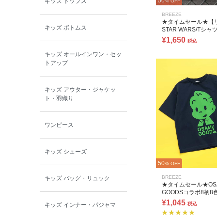
50
キッズ トップス
% OFF
BOBOCHOSES
BREEZE
★タイムセール★【
キッズ ボトムス
STAR WARS/Tシャ
allolun.
サイズ)
¥1,650
税込
キッズ オールインワン・セッ
ICE RING
トアップ
キッズ アウター・ジャケッ
ト・羽織り
ワンピース
キッズ シューズ
50
% OFF
BREEZE
キッズ バッグ・リュック
★タイムセール★OS
GOODSコラボ8柄8
¥1,045
税込
キッズ インナー・パジャマ