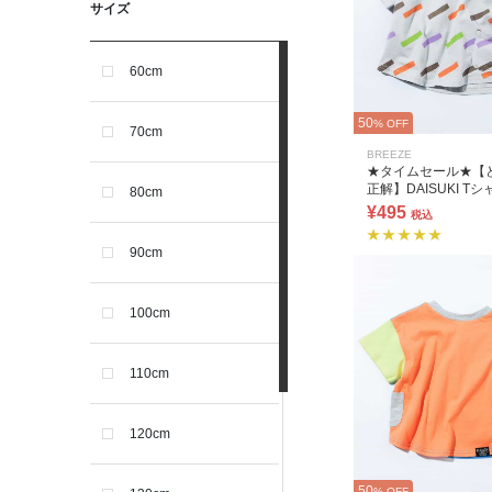
サイズ
60cm
50
% OFF
70cm
BREEZE
★タイムセール★【
正解】DAISUKI Tシ
80cm
¥495
税込
90cm
100cm
110cm
120cm
50
% OFF