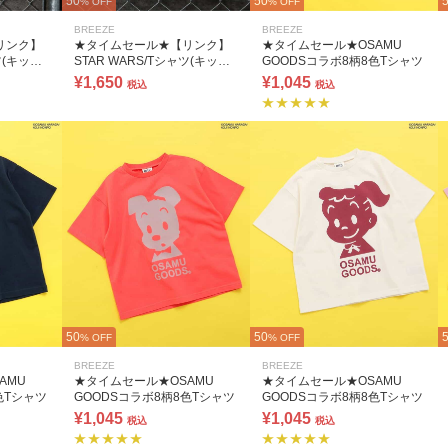
50
50
% OFF
% OFF
BREEZE
BREEZE
リンク】
★タイムセール★【リンク】
★タイムセール★OSAMU
ツ(キッズ
STAR WARS/Tシャツ(キッズ
GOODSコラボ8柄8色Tシャツ
サイズ)
¥1,650
¥1,045
税込
税込
50
50
% OFF
% OFF
BREEZE
BREEZE
AMU
★タイムセール★OSAMU
★タイムセール★OSAMU
色Tシャツ
GOODSコラボ8柄8色Tシャツ
GOODSコラボ8柄8色Tシャツ
¥1,045
¥1,045
税込
税込