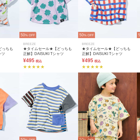
50
50
% OFF
% OFF
BREEZE
BREEZE
どっちも
★タイムセール★【どっちも
★タイムセール★【どっちも
ャツ
正解】DAISUKI Tシャツ
正解】DAISUKI Tシャツ
¥495
¥495
税込
税込
50
50
% OFF
% OFF