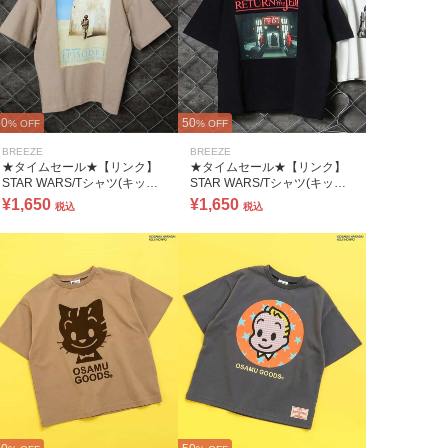
50
50
% OFF
% OFF
BREEZE
BREEZE
★タイムセール★【リンク】
★タイムセール★【リンク】
STAR WARS/Tシャツ(キッズ
STAR WARS/Tシャツ(キッズ
サイズ)
サイズ)
¥1,650
¥1,650
税込
税込