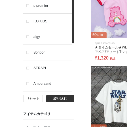
p.premier
F.O.KIDS
50
% OFF
algy
apres les cours
★タイムセール★WE
アベア/アソートTシ
Boribon
¥1,320
税込
SERAPH
Ampersand
リセット
絞り込む
BIT'Z
アイテムカテゴリ
toitoitoi