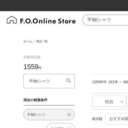
ホーム
商品一覧
対象商品数
1559
件
1559件中
241件 ～ 
現在の検索条件
性別
半袖tシャツ
表示順