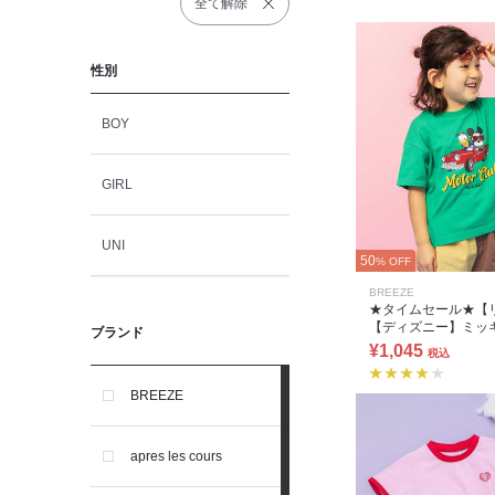
全て解除
性別
BOY
GIRL
UNI
50
% OFF
BREEZE
★タイムセール★【
【ディズニー】ミッ
ブランド
レンズ/バラエティT
¥1,045
税込
BREEZE
apres les cours