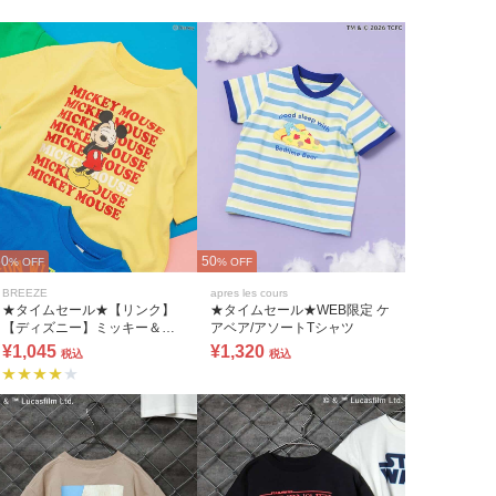
50
50
% OFF
% OFF
BREEZE
apres les cours
★タイムセール★【リンク】
★タイムセール★WEB限定 ケ
【ディズニー】ミッキー＆フ
アベア/アソートTシャツ
レンズ/バラエティTシャツ
¥1,045
¥1,320
税込
税込