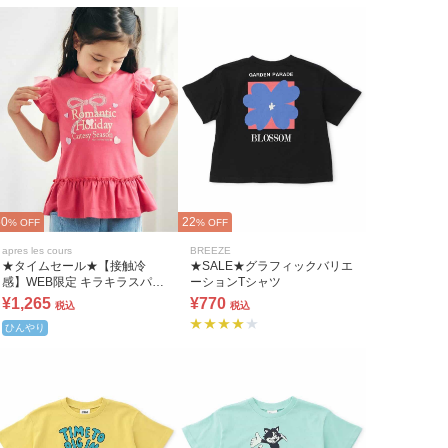
50
22
% OFF
% OFF
apres les cours
BREEZE
★タイムセール★【接触冷
★SALE★グラフィックバリエ
感】WEB限定 キラキラスパン
ーションTシャツ
コールTシャツ
¥1,265
¥770
税込
税込
ひんやり