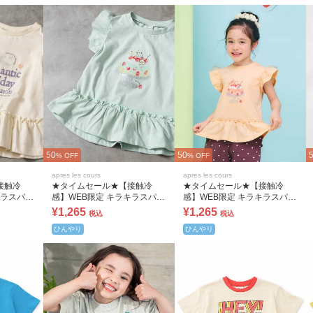
50
50
% OFF
% OFF
apres les cours
apres les cours
接触冷
★タイムセール★【接触冷
★タイムセール★【接触冷
キラスパン
感】WEB限定 キラキラスパン
感】WEB限定 キラキラスパン
コールTシャツ
コールTシャツ
¥1,265
¥1,265
税込
税込
ひんやり
ひんやり