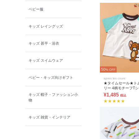
ベビー服
キッズ レイングッズ
キッズ 甚平・浴衣
キッズ スイムウェア
50
% OFF
ベビー・キッズ向けギフト
apres les cours
★タイムセール★ト
リー 4柄モチーフT
¥1,485
キッズ 帽子・ファッション小
税込
物
キッズ 雑貨・インテリア