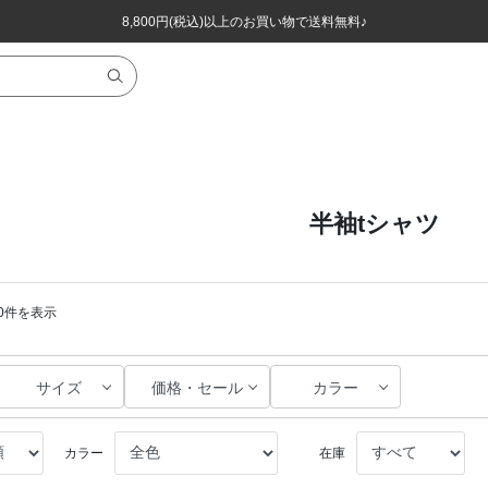
ほぼ全品半額！！8/12(水)お昼12:59まで！！
ほぼ全品半額！！8/12(水)お昼12:59まで！！
8,800円(税込)以上のお買い物で送料無料♪
8,800円(税込)以上のお買い物で送料無料♪
半袖tシャツ
360件を表示
サイズ
価格・セール
カラー
カラー
在庫