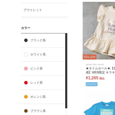
アウトレット
カラー
ブラック系
ホワイト系
50
% OFF
apres les cours
★タイムセール★【
ピンク系
感】WEB限定 キラ
コールTシャツ
¥1,265
税込
レッド系
ひんやり
オレンジ系
ブラウン系