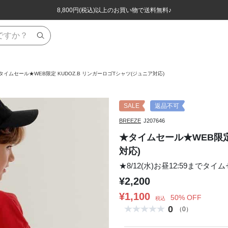
ほぼ全品半額！！8/12(水)お昼12:59まで！！
ほぼ全品半額！！8/12(水)お昼12:59まで！！
8,800円(税込)以上のお買い物で送料無料♪
8,800円(税込)以上のお買い物で送料無料♪
タイムセール★WEB限定 KUDOZ.B リンガーロゴTシャツ(ジュニア対応)
SALE
返品不可
BREEZE
J207646
★タイムセール★WEB限定 
対応)
★8/12(水)お昼12:59までタイ
¥2,200
¥1,100
50% OFF
税込
0
（0）