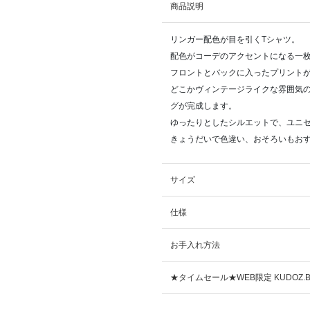
商品説明
リンガー配色が目を引くTシャツ。
配色がコーデのアクセントになる一
フロントとバックに入ったプリント
どこかヴィンテージライクな雰囲気
グが完成します。
ゆったりとしたシルエットで、ユニ
きょうだいで色違い、おそろいもおす
サイズ
仕様
お手入れ方法
★タイムセール★WEB限定 KUDOZ.