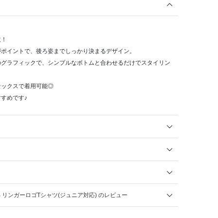
枚！
がポイントで、後ろ姿までしっかり決まるデザイン。
のグラフィックで、シンプルなボトムと合わせるだけでスタイリン
セックスで着用可能◎
すめです♪
B リンガーロゴTシャツ(ジュニア対応) のレビュー