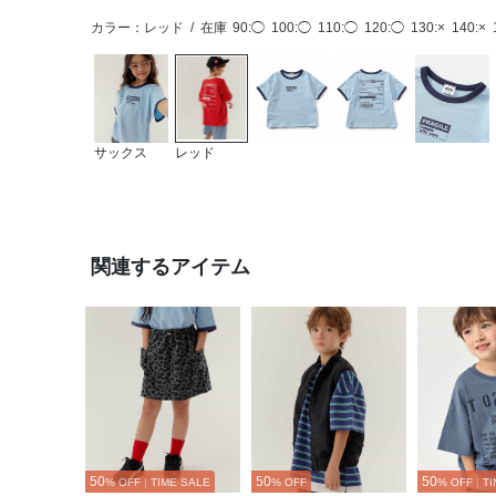
カラー：レッド
/
在庫
90:◯
100:◯
110:◯
120:◯
130:×
140:×
サックス
レッド
関連するアイテム
50
50
50
% OFF
|
TIME SALE
% OFF
% OFF
|
TI