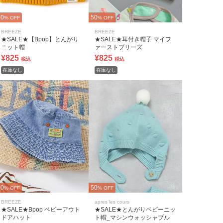
50
50
% OFF
% OFF
BREEZE
BREEZE
★SALE★【Bpop】とんがり
★SALE★耳付き帽子 マイフ
ニット帽
ァーストブリーズ
¥825
¥825
税込
税込
在庫なし
在庫なし
60
50
% OFF
% OFF
BREEZE
apres les cours
★SALE★Bpop ベビーアウト
★SALE★とんがりベビーニッ
ドアハット
ト帽_マシンウォッシャブル