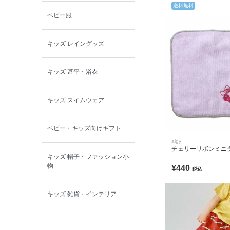
送料無料
ベビー服
キッズ レイングッズ
キッズ 甚平・浴衣
キッズ スイムウェア
ベビー・キッズ向けギフト
algy
チェリーリボンミニ
キッズ 帽子・ファッション小
物
¥440
税込
キッズ 雑貨・インテリア