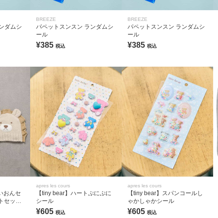
BREEZE
BREEZE
ンダムシ
パペットスンスン ランダムシ
パペットスンスン ランダムシ
ール
ール
¥385
¥385
税込
税込
apres les cours
apres les cours
】らいおんセ
【tiny bear】ハートぷにぷに
【tiny bear】スパンコールし
トセット
シール
ゃかしゃかシール
フト
¥605
¥605
税込
税込