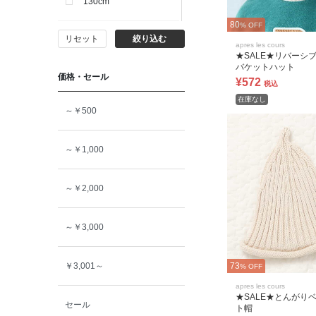
130cm
80
% OFF
リセット
絞り込む
140cm
apres les cours
★SALE★リバーシ
バケットハット
価格・セール
150cm
¥572
税込
在庫なし
～￥500
160cm
～￥1,000
～￥2,000
～￥3,000
73
￥3,001～
% OFF
apres les cours
★SALE★とんがり
セール
ト帽