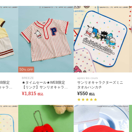
50
% OFF
BREEZE
apres les cours
B限定
★タイムセール★WEB限定
サンリオキャラクターズミニ
キャラク
【リンク】サンリオキャラク
タオルハンカチ
ターズ スポーツT
¥1,815
¥550
税込
税込