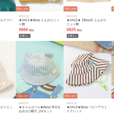
60
50
% OFF
% OFF
BREEZE
BREEZE
ブルファー
★SALE★Bpop とんがりニッ
★SALE★【Bpop】とんがり
ト帽
ニット帽
¥660
¥825
税込
税込
在庫なし
在庫なし
50
60
% OFF
% OFF
BREEZE
BREEZE
ベビーニッ
★タイムセール★Bpop 耳付き
★SALE★Bpop ベビーアウト
お出かけ帽子_UVカット
ドアハット