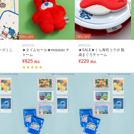
50
78
% OFF
% OFF
BREEZE
BREEZE
ーズミニ
★タイムセール★mojojojo チ
★SALE★くら寿司コラボ 熟
ャーム
成まぐろチャーム
¥825
¥220
税込
税込