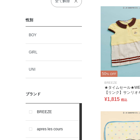
全て解除
性別
BOY
GIRL
UNI
50
% OFF
BREEZE
★タイムセール★WE
【リンク】サンリオ
ブランド
ターズ スポーツT
¥1,815
税込
BREEZE
apres les cours