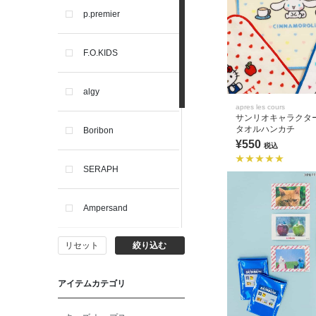
p.premier
F.O.KIDS
algy
apres les cours
サンリオキャラクタ
タオルハンカチ
Boribon
¥550
税込
SERAPH
Ampersand
リセット
絞り込む
BIT'Z
アイテムカテゴリ
toitoitoi