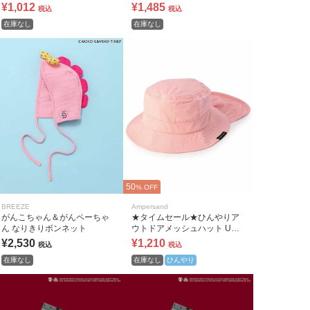
¥1,012
¥1,485
税込
税込
在庫なし
在庫なし
50
% OFF
BREEZE
Ampersand
がんこちゃん＆がんペーちゃ
★タイムセール★ひんやりア
ん なりきりボンネット
ウトドアメッシュハット UVカ
ット 接触冷感
¥2,530
¥1,210
税込
税込
在庫なし
在庫なし
ひんやり