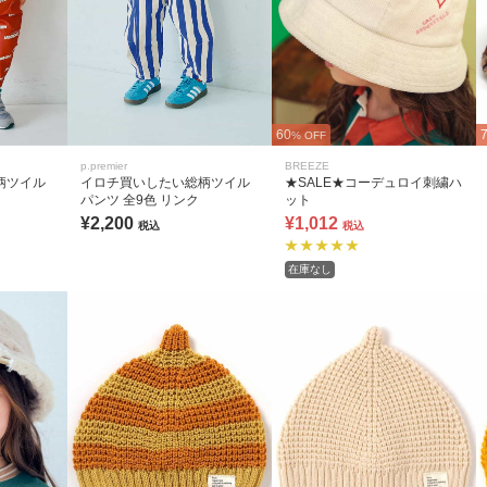
60
% OFF
p.premier
BREEZE
柄ツイル
イロチ買いしたい総柄ツイル
★SALE★コーデュロイ刺繍ハ
パンツ 全9色 リンク
ット
¥2,200
¥1,012
税込
税込
在庫なし