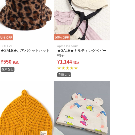
78
60
% OFF
% OFF
BREEZE
apres les cours
★SALE★ボアバケットハット
★SALE★キルティングベビー
帽子
¥550
¥1,144
税込
税込
在庫なし
在庫なし