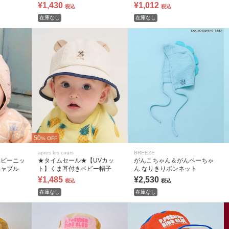
¥1,430
¥1,012
税込
税込
在庫なし
在庫なし
50
% OFF
apres les cours
BREEZE
ベビーニッ
★タイムセール★【UVカッ
がんこちゃん＆がんペーちゃ
シャブル
ト】くま耳付きベビー帽子
ん なりきりボンネット
¥1,485
¥2,530
税込
税込
在庫なし
在庫なし