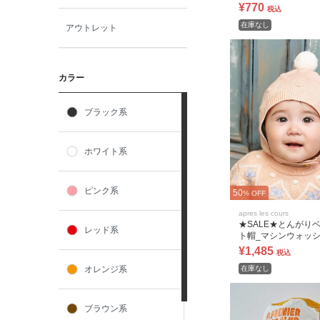
¥770
税込
在庫なし
アウトレット
カラー
ブラック系
ホワイト系
ピンク系
50
% OFF
apres les cours
★SALE★とんがり
レッド系
ト帽_マシンウォッ
¥1,485
税込
オレンジ系
在庫なし
ブラウン系