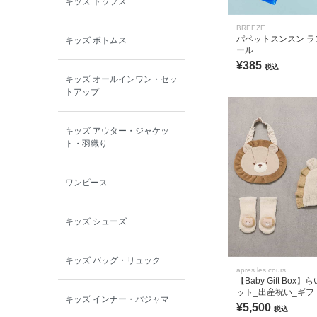
キッズ トップス
BOBOCHOSES
BREEZE
パペットスンスン ラ
キッズ ボトムス
allolun.
ール
¥385
税込
キッズ オールインワン・セッ
ICE RING
トアップ
キッズ アウター・ジャケッ
ト・羽織り
ワンピース
キッズ シューズ
キッズ バッグ・リュック
apres les cours
【Baby Gift Box
ット_出産祝い_ギフ
キッズ インナー・パジャマ
_出産準備_ベビーギ
¥5,500
税込