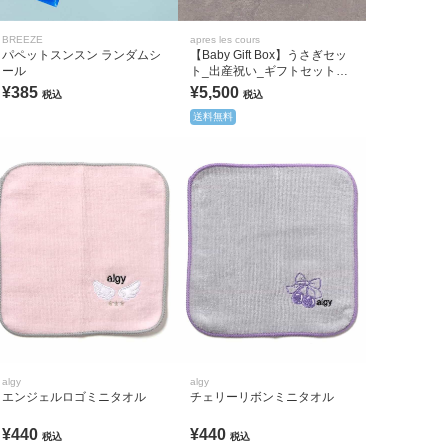
BREEZE
apres les cours
パペットスンスン ランダムシ
【Baby Gift Box】うさぎセッ
ール
ト_出産祝い_ギフトセット_
出産準備_ベビーギフト
¥385
¥5,500
税込
税込
送料無料
algy
algy
エンジェルロゴミニタオル
チェリーリボンミニタオル
¥440
¥440
税込
税込