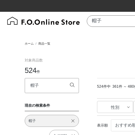
ホーム
商品一覧
対象商品数
524
件
524件中
361件 ～ 4
現在の検索条件
性別
帽子
表示順