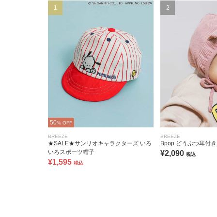
1
2
50
% OFF
BREEZE
BREEZE
★SALE★サンリオキャラクターズ いろ
Bpop どうぶつ耳付
いろスポーツ帽子
¥2,090
税込
¥1,595
税込