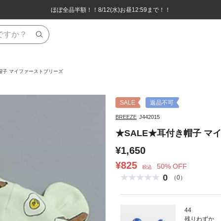
ほぼ全品半額！！8/12(水)お昼12:59まで！！
ほぼ全品半額！！8/12(水)お昼12:59まで！！
8,800円(税込)以上のお買い物で送料無料♪
8,800円(税込)以上のお買い物で送料無料♪
き帽子 マイファーストブリーズ
SALE
返品不可
BREEZE
J442015
★SALE★耳付き帽子 マ
¥1,650
¥825
50% OFF
税込
0
（0）
44
残りわずか