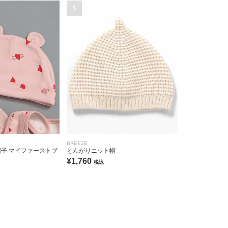
5
BREEZE
帽子 マイファーストブ
とんがりニット帽
¥1,760
税込