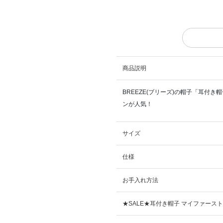
商品説明
BREEZE(ブリーズ)の帽子「耳付
ンが人気！
サイズ
仕様
お手入れ方法
★SALE★耳付き帽子 マイファース