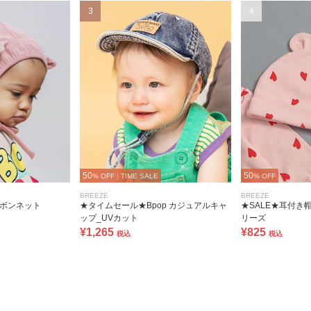
3
4
50
50
% OFF
|
TIME SALE
% OFF
BREEZE
BREEZE
きボンネット
★タイムセール★Bpop カジュアルキャ
★SALE★耳付き
ップ_UVカット
リーズ
¥1,265
¥825
税込
税込