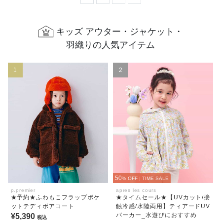
キッズ アウター・ジャケット・
羽織りの人気アイテム
1
2
50
% OFF
|
TIME SALE
p.premier
apres les cours
★予約★ふわもこフラップポケ
★タイムセール★【UVカット/接
ットテディボアコート
触冷感/水陸両用】ティアードUV
パーカー_水遊びにおすすめ
¥5,390
税込