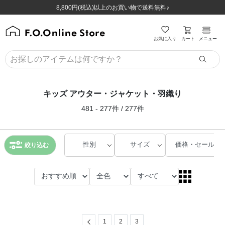
ほぼ全品半額！！8/12(水)お昼12:59まで！！
ほぼ全品半額！！8/12(水)お昼12:59まで！！
8,800円(税込)以上のお買い物で送料無料♪
8,800円(税込)以上のお買い物で送料無料♪
カート
お気に入り
メニュー
キッズ アウター・ジャケット・羽織り
481 - 277件 / 277件
性別
サイズ
価格・セール
絞り込む
Previous
1
2
3