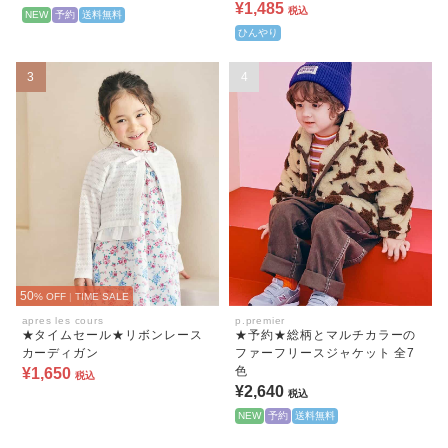
¥1,485
税込
NEW
予約
送料無料
ひんやり
3
4
50
% OFF
|
TIME SALE
apres les cours
p.premier
★タイムセール★リボンレース
★予約★総柄とマルチカラーの
カーディガン
ファーフリースジャケット 全7
色
¥1,650
税込
¥2,640
税込
NEW
予約
送料無料