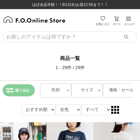
ほぼ全品半額！！8/12(水)お昼12:59まで！！
ほぼ全品半額！！8/12(水)お昼12:59まで！！
8,800円(税込)以上のお買い物で送料無料♪
8,800円(税込)以上のお買い物で送料無料♪
カート
お気に入り
メニュー
商品一覧
1 - 29件 / 29件
性別
サイズ
価格・セール
絞り込む