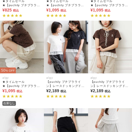
★タイムセール
★タイムセール
★タイムセール
★【puchily プチプラライ
★【puchily プチプラライ
★【puchily プチプラライ
ン】パールロゴTシャツ
¥825
ン】サイドレースラインシ
¥1,095
ン】サイドレースラインシ
¥1,095
税込
税込
税込
ョーパン
ョーパン
50
% OFF
algy
algy
algy
★タイムセール
【puchily プチプラライ
【puchily プチプラライ
★【puchily プチプラライ
ン】レースドッキングドッ
ン】レースドッキングドッ
ン】サイドレースラインシ
¥1,095
トT
¥2,189
トT
¥2,189
税込
税込
税込
ョーパン
在庫なし