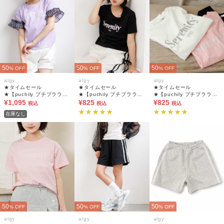
50
50
50
% OFF
% OFF
% OFF
algy
algy
algy
★タイムセール
★タイムセール
★タイムセール
★【puchily プチプラライ
★【puchily プチプラライ
★【puchily プチプラライ
ン】シフォンフリルTシャ
¥1,095
ン】パールロゴTシャツ
¥825
ン】パールロゴTシャツ
¥825
税込
税込
税込
ツ
在庫なし
50
50
50
% OFF
% OFF
% OFF
algy
algy
algy