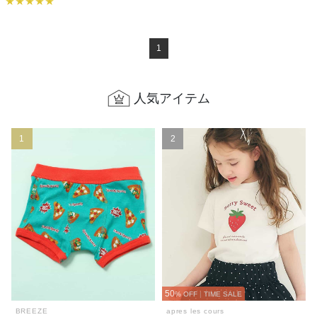
1
人気アイテム
1
2
50
% OFF
|
TIME SALE
BREEZE
apres les cours