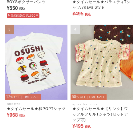
BOYSボクサーパンツ
★タイムセール★バラエティTシ
ャツ/7days Style
¥550
税込
¥495
税込
対象商品5点で1650円
3
4
12
50
% OFF
|
TIME SALE
% OFF
|
TIME SALE
BREEZE
apres les cours
★タイムセール★和POPTシャツ
★タイムセール★【リンク】ワ
ッフルフリルTシャツ(セットア
¥968
税込
ップ可)
¥495
税込