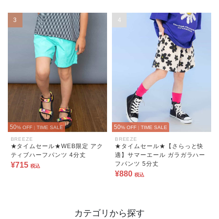
3
4
50
50
% OFF
|
TIME SALE
% OFF
|
TIME SALE
BREEZE
BREEZE
★タイムセール★WEB限定 アク
★タイムセール★【さらっと快
ティブハーフパンツ 4分丈
適】サマーエール ガラガラハー
フパンツ 5分丈
¥715
税込
¥880
税込
カテゴリから探す