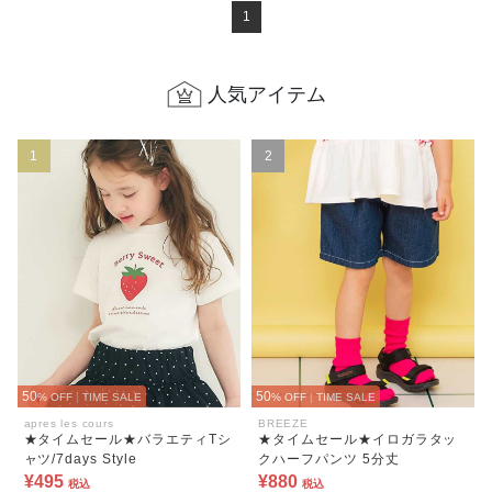
1
人気アイテム
1
2
50
50
% OFF
|
TIME SALE
% OFF
|
TIME SALE
apres les cours
BREEZE
★タイムセール★バラエティTシ
★タイムセール★イロガラタッ
ャツ/7days Style
クハーフパンツ 5分丈
¥495
¥880
税込
税込