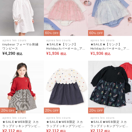
60
60
% OFF
% OFF
apres les cours
apres les cours
apres les cours
tinybear フォーマル刺繍
★SALE★【リンク】
★SALE★【リンク】
ワンピース
Holidayカバーオール_アプ
Holidayカバーオール_アプ
¥4,290
レレクールマシェリ
¥1,936
レレクールマシェリ
¥1,936
税込
税込
税込
20
20
20
% OFF
% OFF
% OFF
apres les cours
apres les cours
apres les cours
★SALE★WEB限定 スカ
★SALE★WEB限定 スカ
★SALE★WEB限定 スカ
ラップドッキングワンピー
ラップドッキングワンピー
ラップドッキングワンピー
ス
¥2,112
ス
¥2,112
ス
¥2,112
税込
税込
税込